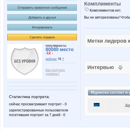
Комплименты
Отправить приватное сообщение
Комплиментов нет.
Вы не авторизованы! Чтоб
Добавить в друзья
Игнорировать
Сделать подарок
Метки лидеров
популярность:
80080 место
-12 ↓
рейтинг
76
?
Интервью
Как получить
уровень?
Мурветка состоит в
Статистика портрета:
сейчас просматривают портрет - 0
Де
зарегистрированные пользователи
посетившие портрет за 7 дней - 0